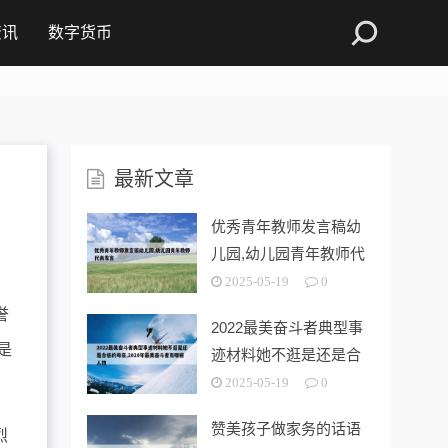
资讯
数字货币
最新文章
优秀青年教师发言稿幼
儿园,幼儿园青年教师代
表发言
2025-05-19
0
誉
2022最美奋斗者典型事
是
迹材料她不逛是还是合
格的母亲
2025-05-19
0
赞美孩子做家务的话语
烈