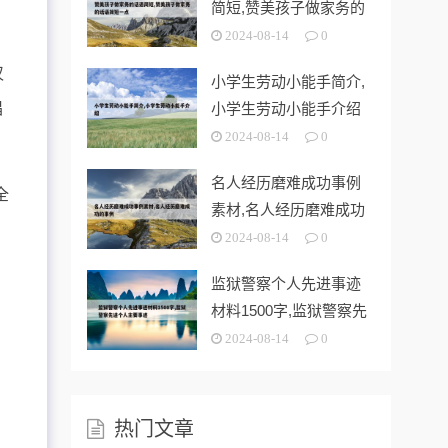
简短,赞美孩子做家务的
话语简短一
2024-08-14
0
汉
小学生劳动小能手简介,
唱
小学生劳动小能手介绍
2024-08-14
0
名人经历磨难成功事例
全
素材,名人经历磨难成功
的事例
2024-08-14
0
监狱警察个人先进事迹
材料1500字,监狱警察先
进个人
2024-08-14
0
热门文章