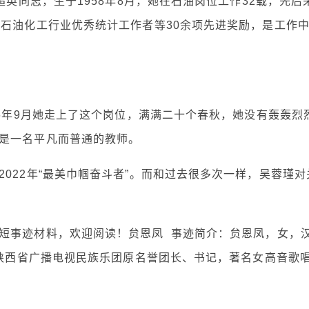
超英同志，生于1958年8月，她在石油岗位工作32载，先后
国石油化工行业优秀统计工作者等30余项先进奖励，是工作
96年9月她走上了这个岗位，满满二十个春秋，她没有轰轰烈
是一名平凡而普通的教师。
022年“最美巾帼奋斗者”。而和过去很多次一样，吴蓉瑾对
短事迹材料，欢迎阅读！贠恩凤 事迹简介：贠恩凤，女，
，陕西省广播电视民族乐团原名誉团长、书记，著名女高音歌