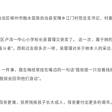
族自治区柳州市融水苗族自治县安陲乡江门村党总支书记、村
黄浦区卢湾一中心小学校长吴蓉瑾又获奖了。 这一次，属于她
帼奋斗者”。而和过去很多次一样，吴蓉瑾对关于她本人的采访
，一件事，路生梅经常挂在嘴边的一句话“我就是一只拴着线
我就会回到他们身边”。
的母亲更难，抚养残疾孩子长大成人，母亲要付出更多的艰辛