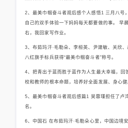
2、最美巾帼奋斗者观后感个人感悟1 三月八
自己的双手体验一下妈妈每天都要做的事。 早
右，我回家写作业。
3、布茹玛汗·毛勒朵、李桓英、尹建敏、关欣
八红旗手标兵获得“最美巾帼奋斗者”称号。
4、把青出于蓝而胜于蓝作为人生最大幸福，回
校和教师的根本命题，培养好全面发展、身心健
5、最美巾帼奋斗者观后感篇1 吴蓉瑾担任了
名。
6、中国石 在布茹玛汗·毛勒朵心里，中国边