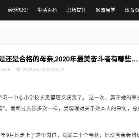
经验知识
生活百科
职场提升
猴哥易学
体育
2022最美奋斗者典型事迹材料她不逛是还是合格的母亲,2020年最美奋斗者有哪些人物
4976
2025-05-19 02:53:22
区卢湾一中心小学校长吴蓉瑾又获奖了。 这一次，属于她的荣
斗者”。而和过去很多次一样，吴蓉瑾对关于她本人的采访，总
96年9月她走上了这个岗位，满满二十个春秋，她没有轰轰烈