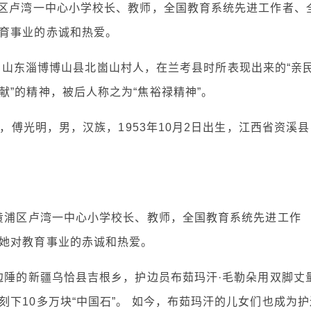
浦区卢湾一中心小学校长、教师，全国教育系统先进工作者、
育事业的赤诚和热爱。
4日），山东淄博博山县北崮山村人，在兰考县时所表现出来的“亲
”的精神，被后人称之为“焦裕禄精神”。
5，傅光明，男，汉族，1953年10月2日出生，江西省资溪县
市黄浦区卢湾一中心小学校长、教师，全国教育系统先进工作
她对教育事业的赤诚和热爱。
边陲的新疆乌恰县吉根乡，护边员布茹玛汗·毛勒朵用双脚丈
下10多万块“中国石”。 如今，布茹玛汗的儿女们也成为护