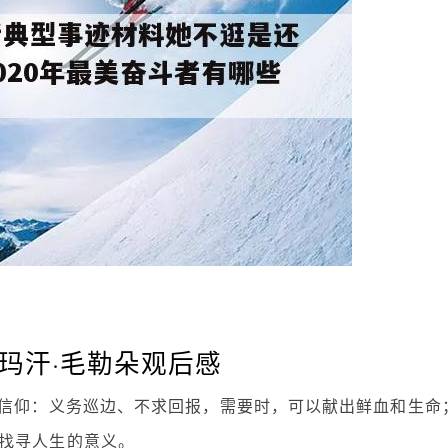
茹玛汗·毛勒朵观后感
种信仰：义务巡边、不求回报，需要时，可以献出鲜血和生命
找寻人生的意义。