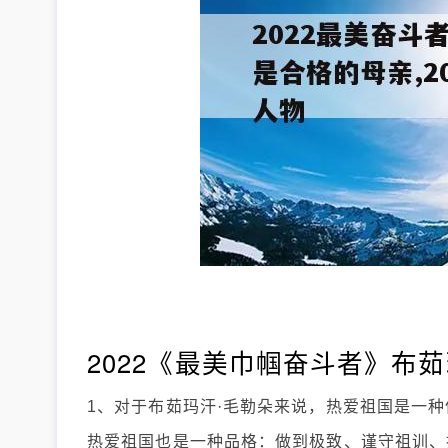
2022《最美巾帼奋斗者》布
1、对于布茹玛汗·毛勒朵来说，热爱祖国是一
热爱祖国也是一种品格：做到极致、谨守祖训、