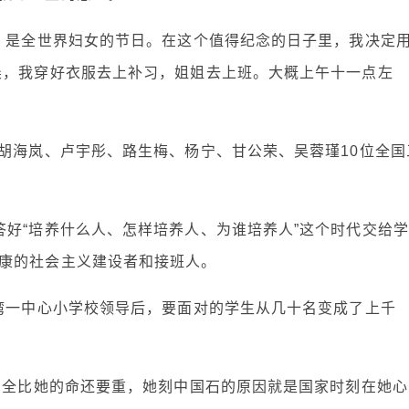
号，是全世界妇女的节日。在这个值得纪念的日子里，我决定
晨，我穿好衣服去上补习，姐姐去上班。大概上午十一点左
、胡海岚、卢宇彤、路生梅、杨宁、甘公荣、吴蓉瑾10位全国
答好“培养什么人、怎样培养人、为谁培养人”这个时代交给学
康的社会主义建设者和接班人。
卢湾一中心小学校领导后，要面对的学生从几十名变成了上千
境安全比她的命还要重，她刻中国石的原因就是国家时刻在她心