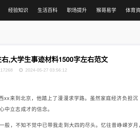
经验知识
生活百科
职场提升
猴哥易学
体育
左右,大学生事迹材料1500字左右范文
117268
2024-05-27 03:56:12
西xx来到北京，他踏上了漫漫求学路。虽然家庭经济负担沉
心中立志成才的信念。
孩子一般，不知不觉中已带我走到大四的尽头。忆往昔峥嵘岁月