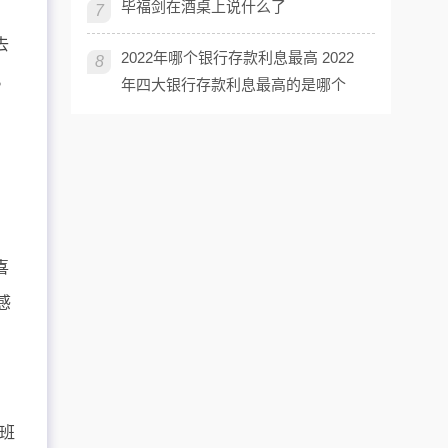
毕福剑在酒桌上说什么了
7
去
2022年哪个银行存款利息最高 2022
8
。
年四大银行存款利息最高的是哪个
喜
感
育班