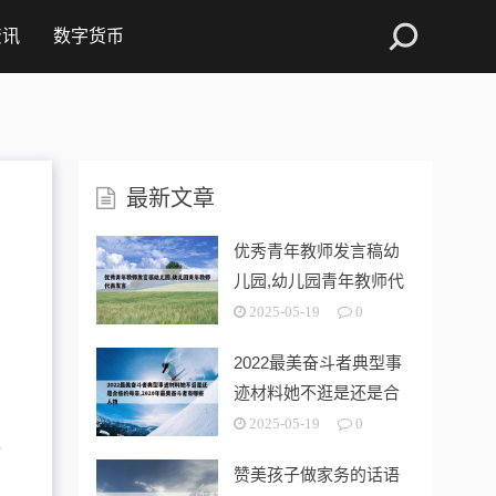
资讯
数字货币
最新文章
优秀青年教师发言稿幼
儿园,幼儿园青年教师代
表发言
2025-05-19
0
2022最美奋斗者典型事
迹材料她不逛是还是合
格的母亲
2025-05-19
0
，
赞美孩子做家务的话语