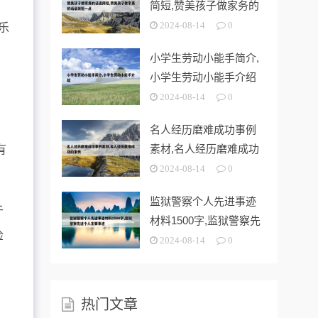
简短,赞美孩子做家务的
话语简短一
2024-08-14
0
乐
小学生劳动小能手简介,
小学生劳动小能手介绍
2024-08-14
0
名人经历磨难成功事例
素材,名人经历磨难成功
有
的事例
2024-08-14
0
监狱警察个人先进事迹
于
材料1500字,监狱警察先
检
进个人
2024-08-14
0
热门文章