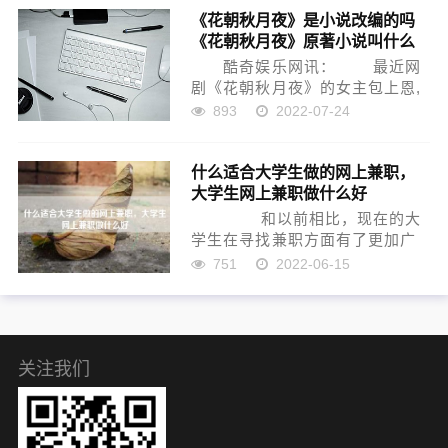
《花朝秋月夜》是小说改编的吗
《花朝秋月夜》原著小说叫什么
酷奇娱乐网讯： 最近网
剧《花朝秋月夜》的女主包上恩,
因撞脸穆婷婷迅速出圈,网友们纷
893
2022-07-24
纷议论说这两人长得也太像了,大
家都开始怀念穆婷婷的作品。
什么适合大学生做的网上兼职，
《花朝秋月夜》是小说改编的
大学生网上兼职做什么好
吗？ 《花...
和以前相比，现在的大
学生在寻找兼职方面有了更加广
泛的选择，因为现在网络非常发
751
2022-06-15
达，且大部分大学生都有电脑和
智能手机。对大学生来说，做网
上兼职不用外出，更加轻松。下
面，我们来看看有哪些适...
关注我们