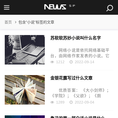
首页
包含"小说"标签的文章
苏软软苏妙小说叫什么名字
网络小说是依托网络基础平
台，由网络作家发表的小说。它
是随着网络的快速发展而出现的
1212
2022-09-14
一种新兴小说类型。 网络小
说风格自由，题材不限，发表阅
金银花露写过什么文章
读方式都较为简单，主要题材以
玄幻和言情居多。...
优质答案： 《大小剑师》；
《学院》；《父欲》；《厕
所》；《困苦人生路》；《乐
1289
2022-09-04
可》；《本本精品》；《字字珠
玑》等...