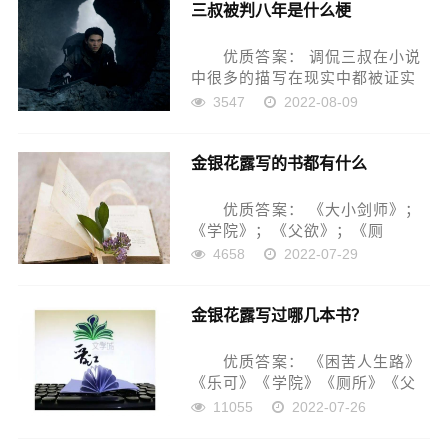
三叔被判八年是什么梗
们可千万不要错过了哦。
2022年起...
优质答案： 调侃三叔在小说
中很多的描写在现实中都被证实
了， 这个梗其实就是调侃三
3547
2022-08-09
叔在小说中很多的描写在现...
金银花露写的书都有什么
优质答案： 《大小剑师》；
《学院》；《父欲》；《厕
所》；《困苦人生路》；《乐
4658
2022-07-29
可》；《本本精品》；《字字珠
玑》...
金银花露写过哪几本书？
优质答案： 《困苦人生路》
《乐可》《学院》《厕所》《父
欲》等。 金银花露是中国大
11055
2022-07-26
陆著名的女性文学网站——...