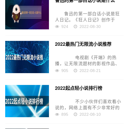
鲁迅的第一部白话小说是什么
鲁迅的第一部白话小说是狂
人日记。《狂人日记》创作于
1918年4月，是中国文学转型期的
924
2022-08-30
第一部现代白话体小说，也是第
一个短篇白话日记体小说，作者
2022最热门无限流小说推荐
以革命民主主义立场对中国的文
化进行了深刻的反思，并中国...
电视剧《开端》的热
播，让无限流题材的影视作品、
小说都有了更高的热度，今天小
905
2022-08-21
编就为大家盘点了十大必看无限
流小说排行榜，来看看吧。
2022起点轻小说排行榜
2022最热门无限流小说推荐
1....
不少小伙伴们喜欢看小
说的，网络上面有不少非常好的
小说作品，今天小编给大家盘点
895
2022-08-10
的就是2022年起点十大热门轻小
说推荐，喜欢轻小说题材的朋友