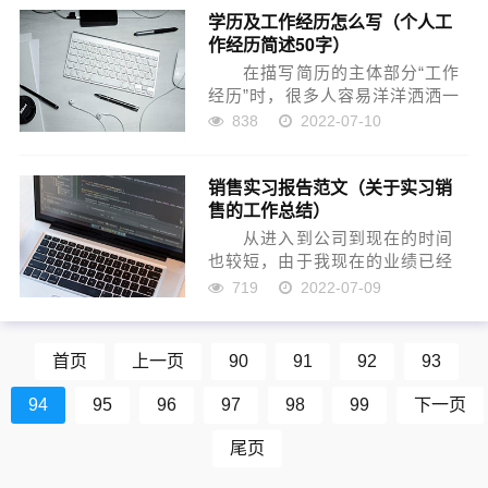
学历及工作经历怎么写（个人工
好，经理对我的表现也很满意。
作经历简述50字）
第一天到公司上班的时候...
在描写简历的主体部分“工作
经历”时，很多人容易洋洋洒洒一
写就好几页，这可并不是受HR欢
838
2022-07-10
迎的长度。通常一个HR看简历的
时间不超过30秒，对于初入职场
销售实习报告范文（关于实习销
以及工作经验不超过5年的人来
售的工作总结）
说，1-2页的A4纸...
从进入到公司到现在的时间
也较短，由于我现在的业绩已经
达到了转正的要求，于是我已经
719
2022-07-09
成功的跨过实习期的坎儿，这一
次便对我整个实习期的工作进行
一个简单的工作总结。 一、
首页
上一页
90
91
92
93
积极学习，努力奋斗...
94
95
96
97
98
99
下一页
尾页