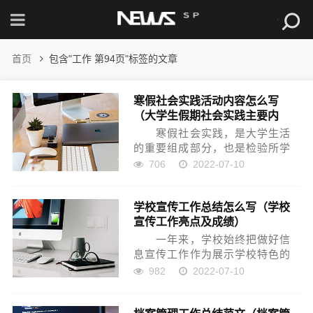
首页
包含"工作 第94页"标签的文章
寒假社会实践活动内容怎么写
（大学生假期社会实践主要内
容）
寒假社会实践，是大学生活
的重要组成部分，也是检验所学
理论知识的标准，社会实践不但
706
2022-07-10
为大学生提供了一个发挥自我才
能，展现自我风采的舞台，小编
学校宣传工作总结怎么写（学校
在这给大家带来大学生寒假个人
宣传工作亮点及成绩）
社会实践报告精选5篇2022，...
一年来，学校始终把做好信
息宣传工作作为展示学校特色的
重要窗口，紧扣重点，创新思
982
2022-07-10
路，强化措施，使学校信息宣传
工作取得了新进展，为学校的进
步发展提供了强有力的舆论支持