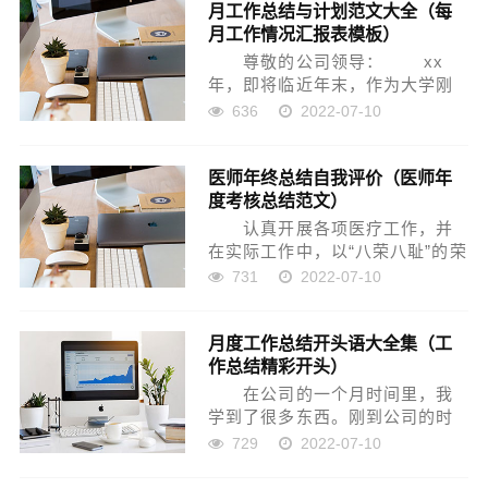
月工作总结与计划范文大全（每
了今后更好地工作，总结经验、
月工作情况汇报表模板）
完善不足，本人就本年...
尊敬的公司领导： xx
年，即将临近年末，作为大学刚
毕业实习期间的我进入公司到目
636
2022-07-10
前为止已经有两个多月了的时间
了，在这两个多月的时间里，我
医师年终总结自我评价（医师年
学到了很多关于 房地产的 知识，
度考核总结范文）
也涉及了很多以前没...
认真开展各项医疗工作，并
在实际工作中，以“八荣八耻”的荣
辱观来指导自己的日常行为，全
731
2022-07-10
面履行了本人的岗位职责。下面
就是小编给大家带来的医生年终
月度工作总结开头语大全集（工
个人总结五篇，欢迎查阅! 医
作总结精彩开头）
生年终个人总结1...
在公司的一个月时间里，我
学到了很多东西。刚到公司的时
候很迷茫，不知道自己能做什
729
2022-07-10
么，我尝试着尽快适应这里的生
活。在同事的帮助下我越做越