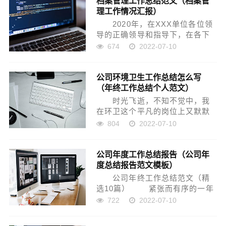
档案管理工作总结范文（档案管
理工作情况汇报）
和思想保证。 一、坚持...
2020年，在XXX单位各位领
导的正确领导和指导下，在各下
属单位和其他部室（科室）的大
674
2022-07-10
力支持和配合下，办公室认真履
行工作职责，积极充当参谋助
公司环境卫生工作总结怎么写
手，充分发挥承上启下、联系左
（年终工作总结个人范文）
右、协调各方的中心枢纽作用...
时光飞逝，不知不觉中，我
在环卫这个平凡的岗位上又默默
服务了一个春秋。一年来，我能
804
2022-07-10
认真学习各类知识，积极实践思
想上努力严格要求自己，工作中
公司年度工作总结报告（公司年
勤勤恳恳、认真负责地完成领导
度总结报告范文模板）
安排的各项任务。主要情况总结
如...
公司年终工作总结范文（精
选10篇） 紧张而有序的一年
又要过去了，忙碌的一年里，在
722
2022-07-10
领导及各部门同事的帮助下，我
顺利地完成了本年度的工作。为