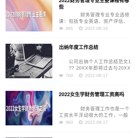
2022财务管理专业主要课程有哪
些
心，突出重点，狠抓落...
财务管理专业专业选修
课：包括专业英语、资产评估、
商业银行经营管理、金融工程
885
2022-08-18
学、资本运营、税法。专业基础
课：主要课程科目有西方经济
出纳年度工作总结
学、会计学、财政学、货币银行
学、管理学、经济法、统计学...
公司出纳个人工作总结范文1
?? 20XX年即将过去与20XX
年就要到来之际，我先祝贺各位
760
2022-08-17
同事在度过愉快丰收的一年和在
未来一年中万事顺意!自己在局与
2022女生学财务管理工资高吗
中心领导和全体同事的关心、支
持和帮助...
财务管理工作也是一个
工资水平浮动很大的工作，一般
财务管理工资水平在3000元到
960
2022-08-17
20000元不等。工资金额主要取决
于职务、职称和单位的规模大