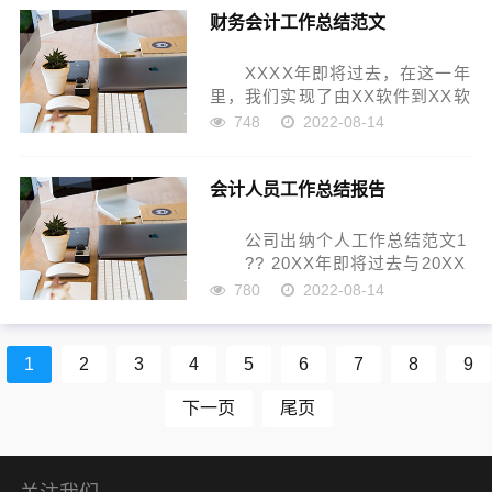
财务会计工作总结范文
中心领导和全体同事的关心、支
持和帮助...
XXXX年即将过去，在这一年
里，我们实现了由XX软件到XX软
件的切换，虽然有艰难和辛酸，
748
2022-08-14
但我们也经历了一段不平凡的考
验和磨砺。下面把自己在这一年
会计人员工作总结报告
中的表现向领导和同事做以下总
结： 一、X...
公司出纳个人工作总结范文1
?? 20XX年即将过去与20XX
年就要到来之际，我先祝贺各位
780
2022-08-14
同事在度过愉快丰收的一年和在
未来一年中万事顺意!自己在局与
中心领导和全体同事的关心、支
1
2
3
4
5
6
7
8
9
持和帮助...
下一页
尾页