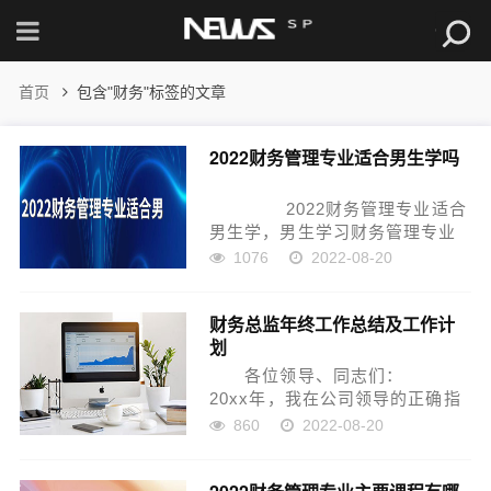
首页
包含"财务"标签的文章
2022财务管理专业适合男生学吗
2022财务管理专业适合
男生学，男生学习财务管理专业
还是非常好的，这个专业工作后
1076
2022-08-20
也是属于越老越吃香的职业。如
果想要向更高的层次发展，还可
财务总监年终工作总结及工作计
以出来工作1-2年后，再去考财务
划
管理职业的研究...
各位领导、同志们：
20xx年，我在公司领导的正确指
导和全体同志的支持下，按照总
860
2022-08-20
体工作部署和目标任务要求，以
科学发展观为指导，认真执行上
级部门的工作方针政策，围绕中