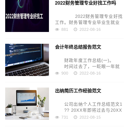
2022财务管理专业好找工作吗
小。财务管理人员的工种有好多
种，职称、职务、...
2022财务管理专业好找
工作。财务管理专业毕业生就业
分布最为集中的5个去向分别是：
881
2022-08-16
国有小型企业、民营大中型企
业、外资小型企业、国有大中型
会计年终总结报告范文
企业、外资大中型企业。
2022财务...
财政年度工作总结(一)。
时间过去了，一眨眼一年就
过去了。 我在党组织和领导的精
900
2022-08-16
心培养和领导下，通过自身的不
断努力，无论是思想上还是工作
出纳简历工作经验范文
上，都取得了长足的发展和巨大
的成就。 工作总结如...
公司出纳个人工作总结范文1
?? 20XX年即将过去与20XX
年就要到来之际，我先祝贺各位
731
2022-08-15
同事在度过愉快丰收的一年和在
未来一年中万事顺意!自己在局与