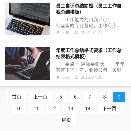
员工自评总结简短（员工工作自
员工；或空画大饼，以责骂加偶
我总结模板）
尔表扬和承诺等方式，让员工迷
失...
工作能力的自我评价1
有坚实的专业基础，工作有序，
能吃苦耐劳，有较强的表达能力
786
2022-07-21
和沟通能力，善于与人合作，有
团队合作精神，能快速适应各种
年度工作总结格式要求（工作总
环境，有较强的组织能力，勤奋
结表格式模板）
好学，自我不断完善自己...
要点一:篇幅要够长 辛辛
苦苦干了一年，业绩如何，关键
就看这“总结”的分量。如有字数限
663
2022-07-20
制还好，可以照“封顶值”去写。如
果没有字数限制可就有点麻烦
了，要留心打听一下其它同级单
首页
上一页
5
6
7
8
9
位的篇幅有多长...
10
11
12
13
14
下一页
尾页