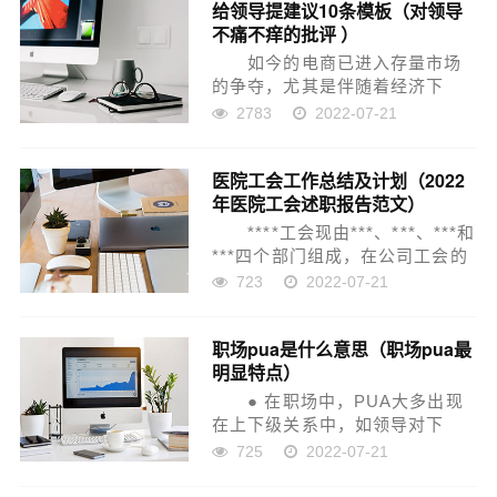
给领导提建议10条模板（对领导
导交给的任务，注重与同事们的
不痛不痒的批评 ）
业务技术交流、合作、以及关系
的...
如今的电商已进入存量市场
的争夺，尤其是伴随着经济下
行、劳动力成本不断提升，电商
2783
2022-07-21
业务的精细管理已成为电商企业
越来越重视的手段。 要想鹤
医院工会工作总结及计划（2022
立鸡群，自然需要一套专业的解
年医院工会述职报告范文）
决方案。这其中，提升电商...
****工会现由***、***、***和
***四个部门组成，在公司工会的
正确领导和***党支部的具体指导
723
2022-07-21
下，***工会紧紧围绕公司“服务
年”等主题活动和营销工作中心，
职场pua是什么意思（职场pua最
坚持以人为本的思想，坚持开
明显特点）
拓...
● 在职场中，PUA大多出现
在上下级关系中，如领导对下
属、前辈对新人等，具体表现
725
2022-07-21
为：或无端打压，通过贬低和否
定让下属逐渐失去自信，以控制