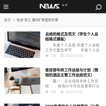
首页
包含"员工 第9页"标签的文章
总结的格式及范文（学生个人总
结格式模板）
年度个人总结:年度个人总结
工作方面怎样写 年度个人总
结:如何写年度个人工作总结
778
2022-07-22
个人总结一般包括以下几个方
面： （一）基本情况1、总
客房部年终工作总结与计划（简
结必须有情况的概述和叙述，有
短的酒店主管工作总结范文）
的比...
篇一：企业领导年终工作总
结 很高兴今天在这里举行公
司的20xx年度总结表彰大会，
705
2022-07-22
20xx年，可以说是我们公司极具
挑战的一年，在各位我们全公司
同仁的共同努力下，我们圆满完