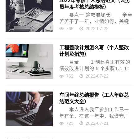
2022年考核个人总结范文（公务
员年度考核总结模板）
成各项工作任务指...
要点一:篇幅要够长 辛辛
苦苦干了一年，业绩如何，关键
就看这“总结”的分量。如有字数限
765
2022-07-22
制还好，可以照“封顶值”去写。如
果没有字数限制可就有点麻烦
工程整改计划怎么写（个人整改
了，要留心打听一下其它同级单
计划及措施）
位的篇幅有多长...
目录 1 创建真正有效的
绩效改进计划的 5 个步骤1.1 1：
确定可接受的性能1.2 2：创建可
762
2022-07-22
衡量的目标1.3 3：定义员工将获
得什么支持1.4 4：制定签到时间
车间年终总结报告（工人年终总
表1.5 5：说明缺...
结范文大全）
本人进入我厂参加工作已一
年有余，在这一年中，我遵守厂
纪厂规，遵守部门管理制度，在
723
2022-07-21
厂、部门领导的领导下工作一直
认真主动，能够按时按量完成领