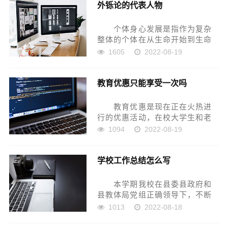
外铄论的代表人物
之称。学校现有8个教学班，学生
45...
个体身心发展是指作为复杂
整体的个体在从生命开始到生命
结束的全部人生过程中，不断发
1605
2022-08-19
生的变化过程，特别是指个体的
身心特点向积极方面变化的过
教育优惠只能享受一次吗
程。这是人的各方面的潜在素质
不断转化为现实个性的过程。影
响个...
教育优惠是现在正在火热进
行的优惠活动，在校大学生和老
师都是可以申请认证的，当认证
1094
2022-08-19
通过后就可以在天猫旗舰店和苹
果官网享受到教育优惠，比如买
学校工作总结怎么写
ipad送耳机，是真的很划算哦！
教育优惠只能享...
本学期我校在县委县政府和
县教体局党组正确领导下，不断
提高精细化管理水平，着力在提
1013
2022-08-18
升教育教学质量，注重创新管理
理念，锐意改革，奋发进取，建