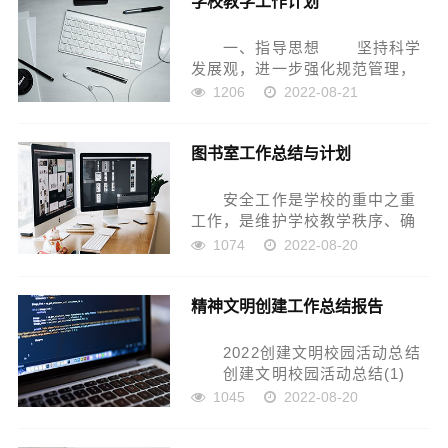
学校教学工作计划
地完成了本...
一、指导思想 坚持科学
发展观，进一步强化规范管理，
加大对教育法规的学习、执行力
1206
2022-08-21
度，依法治校。深化教育改革，
积极参与新课程改革，坚持“为学
图书室工作总结与计划
生生命成长奠基，为教师终身成
长铺路”全面推进素质...
安全工作是学校的重中之重
工作，是维护学校教学秩序、确
保师生生命财产的安全、责任重
1074
2022-08-20
于泰山。按照“平安和谐校园”与上
级有关文件精神要求，联校以“安
精神文明创建工作总结报告
全第一、预防为主”为安全工作方
针，坚持“以人为本、生...
2022创建文明校园活动总结
创建文明校园活动总结(1)
棣花镇中心小学位于丹凤县
1045
2022-08-20
棣花西街，是当代著名作家贾平
凹的母校，素有丹凤教育 西大门