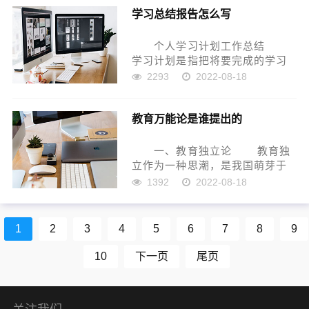
学习总结报告怎么写
设优质特色学校道路上奋力前
行，办学效益全面提升，群众满
意度...
个人学习计划工作总结
学习计划是指把将要完成的学习
任务，用文字、列表、图表等方
2293
2022-08-18
法写出来。制订学习计划的注意
事项有：计划要尽量全面;长计划
教育万能论是谁提出的
和短安排;从实际出发来制订计划;
提高时间的利用率...
一、教育独立论 教育独
立作为一种思潮，是我国萌芽于
“五四”之前，发展兴盛于20世纪
1392
2022-08-18
20年代，以蔡元培为代表。1922
年3月，蔡元培发表《教育独立
议》，阐明教育独立的基本观
1
2
3
4
5
6
7
8
9
点。教育独立的...
10
下一页
尾页