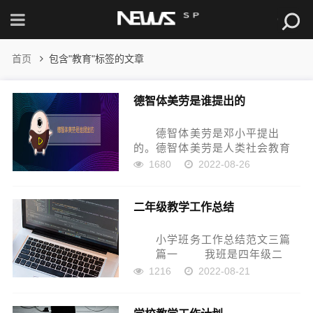
首页
包含"教育"标签的文章
德智体美劳是谁提出的
德智体美劳是邓小平提出
的。德智体美劳是人类社会教育
的根本，以前的教育注重一个德
1680
2022-08-26
字，解放之后党和政府总结除了
具有概括性的五字教育方针，要
二年级教学工作总结
求教育要帮助学生树立正确的人
身观、学习科学文化知识、发展
体力...
小学班务工作总结范文三篇
篇一 我班是四年级二
班，有76人，学生年龄在10—12
1216
2022-08-21
岁，思想水平不一，整体素质稍
低，班级工作相对比较困难。但
在师生的共同努力下，我班圆满